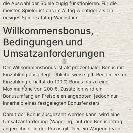
die Auswahl der Spiele zügig funktionieren. Für die
meisten Spieler ist das im Alltag wichtiger als ein
riesiges Spielekatalog-Wachstum.
Willkommensbonus,
Bedingungen und
Umsatzanforderungen
Der Willkommensbonus ist als prozentualer Bonus mit
Einzahlung ausgelegt. Üblicherweise gilt: Bei der ersten
Einzahlung erhältst du 100 % Bonus bis zu einer
Maximalhöhe von 200 €. Zusätzlich wird ein
Bonusumfang an Freispielen angeboten, jedoch nur
innerhalb eines festgelegten Bonusfensters.
Damit der Bonus ausgezahlt werden kann, wird eine
Umsatzanforderung (Wagering) auf den Bonusbetrag
angerechnet. In der Praxis gilt hier ein Wagering von