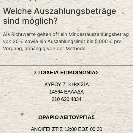
Welche Auszahlungsbeträge
sind möglich?
Als Richtwerte gelten oft ein Mindestauszahlungsbetrag
von 20 € sowie ein Auszahlungslimit bis 5.000 € pro
Vorgang, abhängig von der Methode.
ΣΤΟΙΧΕΙΑ ΕΠΙΚΟΙΝΩΝΙΑΣ
ΚΎΡΟΥ 7, ΚΗΦΙΣΙΆ
14564 ΕΛΛΆΔΑ
210 620 4834
ΩΡΑΡΙΟ ΛΕΙΤΟΥΡΓΙΑΣ
ΑΝΟΊΓΕΙ ΣΤΙΣ 12:00 ΕΩΣ 00:30