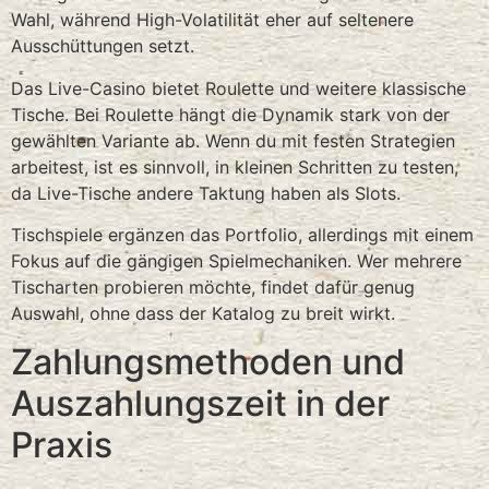
Wahl, während High-Volatilität eher auf seltenere
Ausschüttungen setzt.
Das Live-Casino bietet Roulette und weitere klassische
Tische. Bei Roulette hängt die Dynamik stark von der
gewählten Variante ab. Wenn du mit festen Strategien
arbeitest, ist es sinnvoll, in kleinen Schritten zu testen,
da Live-Tische andere Taktung haben als Slots.
Tischspiele ergänzen das Portfolio, allerdings mit einem
Fokus auf die gängigen Spielmechaniken. Wer mehrere
Tischarten probieren möchte, findet dafür genug
Auswahl, ohne dass der Katalog zu breit wirkt.
Zahlungsmethoden und
Auszahlungszeit in der
Praxis