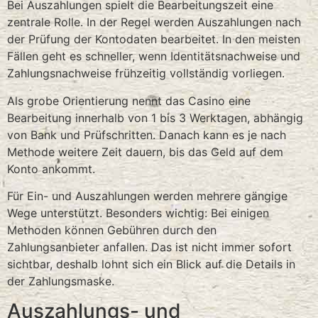
Bei Auszahlungen spielt die Bearbeitungszeit eine
zentrale Rolle. In der Regel werden Auszahlungen nach
der Prüfung der Kontodaten bearbeitet. In den meisten
Fällen geht es schneller, wenn Identitätsnachweise und
Zahlungsnachweise frühzeitig vollständig vorliegen.
Als grobe Orientierung nennt das Casino eine
Bearbeitung innerhalb von 1 bis 3 Werktagen, abhängig
von Bank und Prüfschritten. Danach kann es je nach
Methode weitere Zeit dauern, bis das Geld auf dem
Konto ankommt.
Für Ein- und Auszahlungen werden mehrere gängige
Wege unterstützt. Besonders wichtig: Bei einigen
Methoden können Gebühren durch den
Zahlungsanbieter anfallen. Das ist nicht immer sofort
sichtbar, deshalb lohnt sich ein Blick auf die Details in
der Zahlungsmaske.
Auszahlungs- und