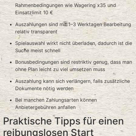
Rahmenbedingungen wie Wagering x35 und
Einsatzlimit 10 €
Auszahlungen sind mit 1–3 Werktagen Bearbeitung
relativ transparent
Spielauswahl wirkt nicht überladen, dadurch ist die
Suche meist schnell
Bonusbedingungen sind restriktiv genug, dass man
ohne Plan leicht zu viel umsetzen muss
Auszahlung kann sich verlängern, falls zusätzliche
Dokumente nötig werden
Bei manchen Zahlungsarten können
Anbietergebühren anfallen
Praktische Tipps für einen
reibungslosen Start